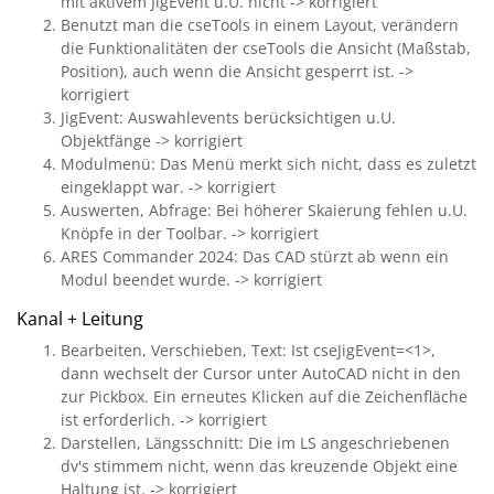
mit aktivem JigEvent u.U. nicht -> korrigiert
Benutzt man die cseTools in einem Layout, verändern
die Funktionalitäten der cseTools die Ansicht (Maßstab,
Position), auch wenn die Ansicht gesperrt ist. ->
korrigiert
JigEvent: Auswahlevents berücksichtigen u.U.
Objektfänge -> korrigiert
Modulmenü: Das Menü merkt sich nicht, dass es zuletzt
eingeklappt war. -> korrigiert
Auswerten, Abfrage: Bei höherer Skaierung fehlen u.U.
Knöpfe in der Toolbar. -> korrigiert
ARES Commander 2024: Das CAD stürzt ab wenn ein
Modul beendet wurde. -> korrigiert
Kanal + Leitung
Bearbeiten, Verschieben, Text: Ist cseJigEvent=<1>,
dann wechselt der Cursor unter AutoCAD nicht in den
zur Pickbox. Ein erneutes Klicken auf die Zeichenfläche
ist erforderlich. -> korrigiert
Darstellen, Längsschnitt: Die im LS angeschriebenen
dv's stimmem nicht, wenn das kreuzende Objekt eine
Haltung ist. -> korrigiert