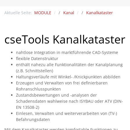
Aktuelle Seite:
MODULE
Kanal
Kanalkataster
cseTools Kanalkataster
nahtlose Integration in marktführende CAD-Systeme
flexible Datenstruktur
enthält nahezu alle Funktionalitäten der Kanalplanung
(z.B. Schnittstellen)
Haltungsverläufe mit Winkel- /Knickpunkten abbilden
Erzeugen und Verwalten von frei definierbaren
Rohranschlusspunkten
Zustandsbewertungen und -analysen der
Schadensdaten wahlweise nach ISYBAU oder ATV (DIN-
EN 13508-2)
Einlesen, Verwalten und weiterverarbeiten von (TV-)
Befahrungsdaten
Mit dem Kanalkataster werden komfortable Funktionen zu