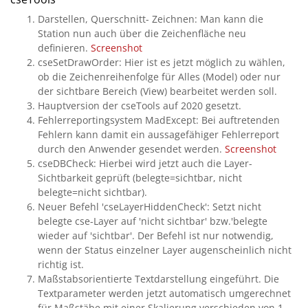
Darstellen, Querschnitt- Zeichnen: Man kann die
Station nun auch über die Zeichenfläche neu
definieren.
Screenshot
cseSetDrawOrder: Hier ist es jetzt möglich zu wählen,
ob die Zeichenreihenfolge für Alles (Model) oder nur
der sichtbare Bereich (View) bearbeitet werden soll.
Hauptversion der cseTools auf 2020 gesetzt.
Fehlerreportingsystem MadExcept: Bei auftretenden
Fehlern kann damit ein aussagefähiger Fehlerreport
durch den Anwender gesendet werden.
Screenshot
cseDBCheck: Hierbei wird jetzt auch die Layer-
Sichtbarkeit geprüft (belegte=sichtbar, nicht
belegte=nicht sichtbar).
Neuer Befehl 'cseLayerHiddenCheck': Setzt nicht
belegte cse-Layer auf 'nicht sichtbar' bzw.'belegte
wieder auf 'sichtbar'. Der Befehl ist nur notwendig,
wenn der Status einzelner Layer augenscheinlich nicht
richtig ist.
Maßstabsorientierte Textdarstellung eingeführt. Die
Textparameter werden jetzt automatisch umgerechnet
für Maßstäbe mit einer Skalierung verschieden von 1.