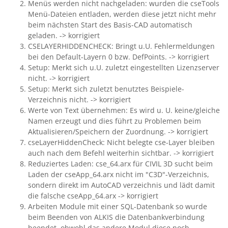
Menüs werden nicht nachgeladen: wurden die cseTools
Menü-Dateien entladen, werden diese jetzt nicht mehr
beim nächsten Start des Basis-CAD automatisch
geladen. -> korrigiert
CSELAYERHIDDENCHECK: Bringt u.U. Fehlermeldungen
bei den Default-Layern 0 bzw. DefPoints. -> korrigiert
Setup: Merkt sich u.U. zuletzt eingestellten Lizenzserver
nicht. -> korrigiert
Setup: Merkt sich zuletzt benutztes Beispiele-
Verzeichnis nicht. -> korrigiert
Werte von Text übernehmen: Es wird u. U. keine/gleiche
Namen erzeugt und dies führt zu Problemen beim
Aktualisieren/Speichern der Zuordnung. -> korrigiert
cseLayerHiddenCheck: Nicht belegte cse-Layer bleiben
auch nach dem Befehl weiterhin sichtbar. -> korrigiert
Reduziertes Laden: cse_64.arx für CIVIL 3D sucht beim
Laden der cseApp_64.arx nicht im "C3D"-Verzeichnis,
sondern direkt im AutoCAD verzeichnis und lädt damit
die falsche cseApp_64.arx -> korrigiert
Arbeiten Module mit einer SQL-Datenbank so wurde
beim Beenden von ALKIS die Datenbankverbindung
beendet, obwohl das andere Modul diese noch