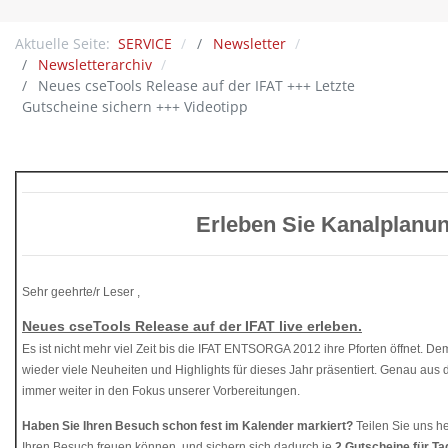
Aktuelle Seite:
SERVICE
Newsletter
Newsletterarchiv
Neues cseTools Release auf der IFAT +++ Letzte
Gutscheine sichern +++ Videotipp
Erleben Sie Kanalplanu
Sehr geehrte/r Leser ,
Neues cseTools Release auf der IFAT live erleben.
Es ist nicht mehr viel Zeit bis die IFAT ENTSORGA 2012 ihre Pforten öffnet. 
wieder viele Neuheiten und Highlights für dieses Jahr präsentiert. Genau aus
immer weiter in den Fokus unserer Vorbereitungen.
Haben Sie Ihren Besuch schon fest im Kalender markiert?
Teilen Sie uns h
Ihren Besuch freuen können, und sichern sich dadurch je
2 Gutscheine für Ta