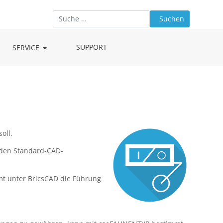
Suchen
Type 2 or more characters for results.
SUPPORT
SERVICE
oll.
 den Standard-CAD-
t unter BricsCAD die Führung