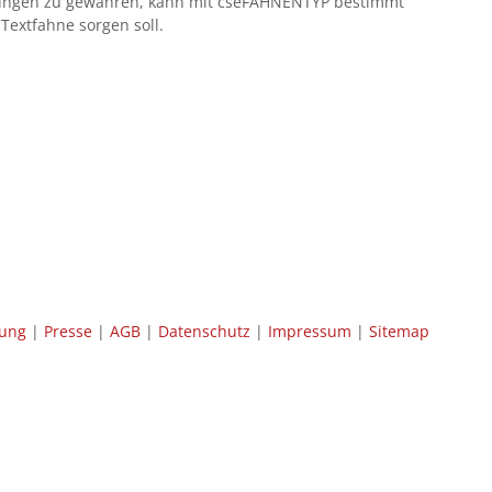
hnungen zu gewähren, kann mit cseFAHNENTYP bestimmt
Textfahne sorgen soll.
tung
|
Presse
|
AGB
|
Datenschutz
|
Impressum
|
Sitemap