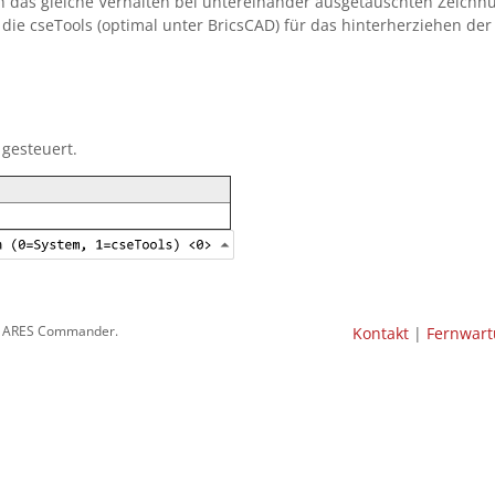
 das gleiche Verhalten bei untereinander ausgetauschten Zeic
die cseTools (optimal unter BricsCAD) für das hinterherziehen der 
gesteuert.
 & ARES Commander.
Kontakt
|
Fernwar