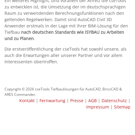
Ein weiteres Highlight, und vorallem der Anreiz die cseTools
zu entwicklen ist, die Umsetzung der im deutschsprachigen
Raum zu verwendenden Berechnungsfunktionen nach den
geltenden Regelwerken. Damit sind AutoCAD Civil 3D
Anwender erstmals in der Lage mit ihrer BIM-Lösung für den
Tiefbau
nach deutschen Standards wie ISYBAU zu Arbeiten
und zu Planen
.
Die erstveröffentlichung der cseTools hat sowohl unsere, als
auch die Erwartungen aller unserer Partner und vor allem
Interessenten übertroffen.
Copyright © 2026 cseTools Tiefbaulösungen für AutoCAD, BricsCAD &
ARES Commander.
Kontakt
|
Fernwartung
|
Presse
|
AGB
|
Datenschutz
|
Impressum
|
Sitemap