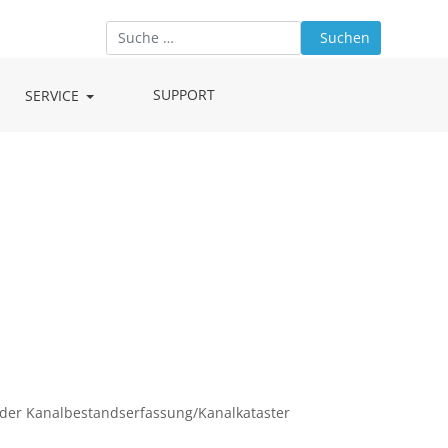
Suchen
Type 2 or more characters for results.
SUPPORT
SERVICE
 der Kanalbestandserfassung/Kanalkataster