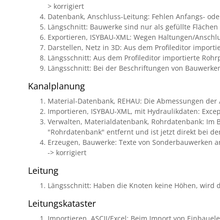
> korrigiert
Datenbank, Anschluss-Leitung: Fehlen Anfangs- oder 
Längschnitt: Bauwerke sind nur als gefüllte Flächen 
Exportieren, ISYBAU-XML: Wegen Haltungen/Anschlus
Darstellen, Netz in 3D: Aus dem Profileditor importi
Längsschnitt: Aus dem Profileditor importierte Rohr
Längsschnitt: Bei der Beschriftungen von Bauwerkem
Kanalplanung
Material-Datenbank, REHAU: Die Abmessungen der A
Importieren, ISYBAU-XML, mit Hydraulikdaten: Excep
Verwalten, Materialdatenbank, Rohrdatenbank: Im Be
"Rohrdatenbank" entfernt und ist jetzt direkt bei de
Erzeugen, Bauwerke: Texte von Sonderbauwerken an
-> korrigiert
Leitung
Längsschnitt: Haben die Knoten keine Höhen, wird di
Leitungskataster
Importieren, ASCII/Excel: Beim Import von Einbauele