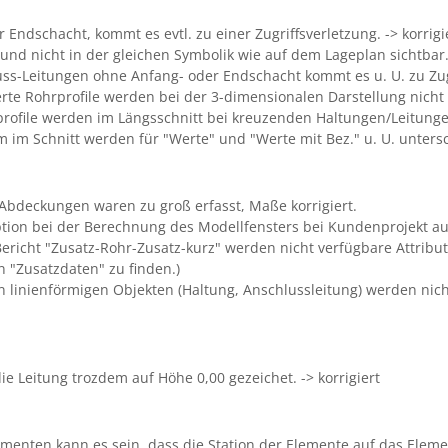
Endschacht, kommt es evtl. zu einer Zugriffsverletzung. -> korrigi
und nicht in der gleichen Symbolik wie auf dem Lageplan sichtbar. 
s-Leitungen ohne Anfang- oder Endschacht kommt es u. U. zu Zugri
erte Rohrprofile werden bei der 3-dimensionalen Darstellung nicht b
profile werden im Längsschnitt bei kreuzenden Haltungen/Leitungen 
 im Schnitt werden für "Werte" und "Werte mit Bez." u. U. untersc
bdeckungen waren zu groß erfasst, Maße korrigiert.
tion bei der Berechnung des Modellfensters bei Kundenprojekt aufg
richt "Zusatz-Rohr-Zusatz-kurz" werden nicht verfügbare Attribute
n "Zusatzdaten" zu finden.)
 linienförmigen Objekten (Haltung, Anschlussleitung) werden nic
e Leitung trozdem auf Höhe 0,00 gezeichet. -> korrigiert
menten kann es sein, dass die Station der Elemente auf das Element 