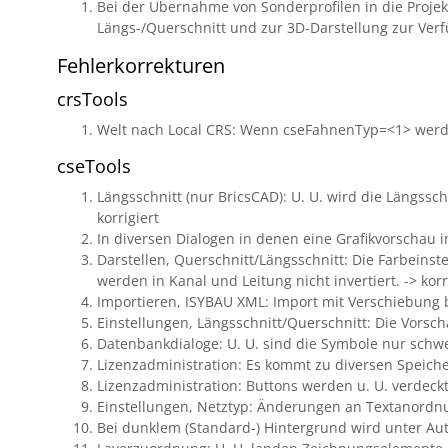
Bei der Übernahme von Sonderprofilen in die Projek
Längs-/Querschnitt und zur 3D-Darstellung zur Ver
Fehlerkorrekturen
crsTools
Welt nach Local CRS: Wenn cseFahnenTyp=<1> werden 
cseTools
Längsschnitt (nur BricsCAD): U. U. wird die Längssch
korrigiert
In diversen Dialogen in denen eine Grafikvorschau int
Darstellen, Querschnitt/Längsschnitt: Die Farbeins
werden in Kanal und Leitung nicht invertiert. -> korr
Importieren, ISYBAU XML: Import mit Verschiebung be
Einstellungen, Längsschnitt/Querschnitt: Die Vorscha
Datenbankdialoge: U. U. sind die Symbole nur schwer
Lizenzadministration: Es kommt zu diversen Speiche
Lizenzadministration: Buttons werden u. U. verdeckt.
Einstellungen, Netztyp: Änderungen an Textanordnu
Bei dunklem (Standard-) Hintergrund wird unter Auto