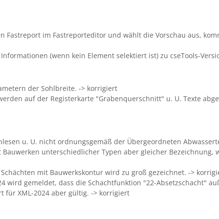
en Fastreport im Fastreporteditor und wählt die Vorschau aus, ko
rmationen (wenn kein Element selektiert ist) zu cseTools-Version,
etern der Sohlbreite. -> korrigiert
erden auf der Registerkarte "Grabenquerschnitt" u. U. Texte abge
nlesen u. U. nicht ordnungsgemäß der Übergeordneten Abwassertec
t Bauwerken unterschiedlicher Typen aber gleicher Bezeichnung,
 Schächten mit Bauwerkskontur wird zu groß gezeichnet. -> korrigi
 wird gemeldet, dass die Schachtfunktion "22-Absetzschacht" außer
 für XML-2024 aber gültig. -> korrigiert