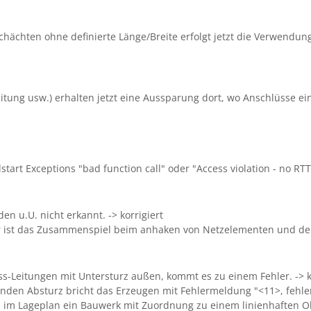
Schächten ohne definierte Länge/Breite erfolgt jetzt die Verwendu
eitung usw.) erhalten jetzt eine Aussparung dort, wo Anschlüsse e
art Exceptions "bad function call" oder "Access violation - no RTTI 
n u.U. nicht erkannt. -> korrigiert
 ist das Zusammenspiel beim anhaken von Netzelementen und dere
ss-Leitungen mit Untersturz außen, kommt es zu einem Fehler. -> k
enden Absturz bricht das Erzeugen mit Fehlermeldung "<11>, fehlerh
 im Lageplan ein Bauwerk mit Zuordnung zu einem linienhaften Obj