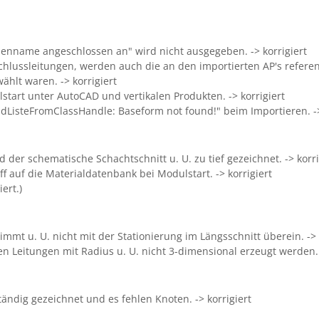
senname angeschlossen an" wird nicht ausgegeben. -> korrigiert
hlussleitungen, werden auch die an den importierten AP's referenz
hlt waren. -> korrigiert
tart unter AutoCAD und vertikalen Produkten. -> korrigiert
ndListeFromClassHandle: Baseform not found!" beim Importieren. ->
 der schematische Schachtschnitt u. U. zu tief gezeichnet. -> korri
 auf die Materialdatenbank bei Modulstart. -> korrigiert
ert.)
mmt u. U. nicht mit der Stationierung im Längsschnitt überein. -> 
en Leitungen mit Radius u. U. nicht 3-dimensional erzeugt werden. 
tändig gezeichnet und es fehlen Knoten. -> korrigiert