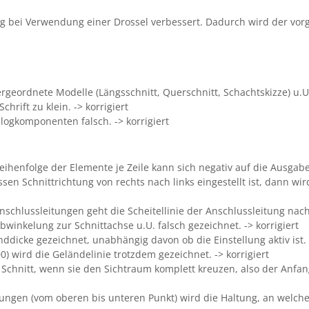
ng bei Verwendung einer Drossel verbessert. Dadurch wird der vor
eordnete Modelle (Längsschnitt, Querschnitt, Schachtskizze) u.U. n
chrift zu klein. -> korrigiert
alogkomponenten falsch. -> korrigiert
eihenfolge der Elemente je Zeile kann sich negativ auf die Ausgabe
ssen Schnittrichtung von rechts nach links eingestellt ist, dann wir
chlussleitungen geht die Scheitellinie der Anschlussleitung nach 
bwinkelung zur Schnittachse u.U. falsch gezeichnet. -> korrigiert
icke gezeichnet, unabhängig davon ob die Einstellung aktiv ist. -
) wird die Geländelinie trotzdem gezeichnet. -> korrigiert
 Schnitt, wenn sie den Sichtraum komplett kreuzen, also der Anfan
ungen (vom oberen bis unteren Punkt) wird die Haltung, an welcher