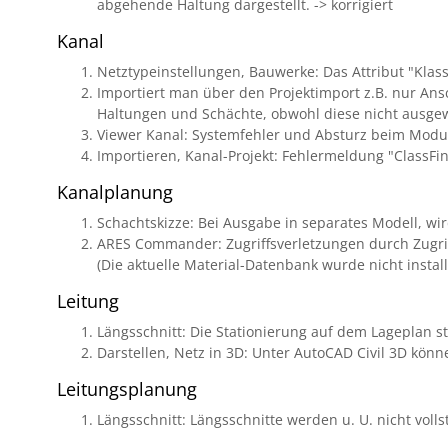
abgehende Haltung dargestellt. -> korrigiert
Kanal
Netztypeinstellungen, Bauwerke: Das Attribut "Klas
Importiert man über den Projektimport z.B. nur Ansc
Haltungen und Schächte, obwohl diese nicht ausgewä
Viewer Kanal: Systemfehler und Absturz beim Moduls
Importieren, Kanal-Projekt: Fehlermeldung "ClassFi
Kanalplanung
Schachtskizze: Bei Ausgabe in separates Modell, wird
ARES Commander: Zugriffsverletzungen durch Zugriff
(Die aktuelle Material-Datenbank wurde nicht installi
Leitung
Längsschnitt: Die Stationierung auf dem Lageplan sti
Darstellen, Netz in 3D: Unter AutoCAD Civil 3D könn
Leitungsplanung
Längsschnitt: Längsschnitte werden u. U. nicht volls