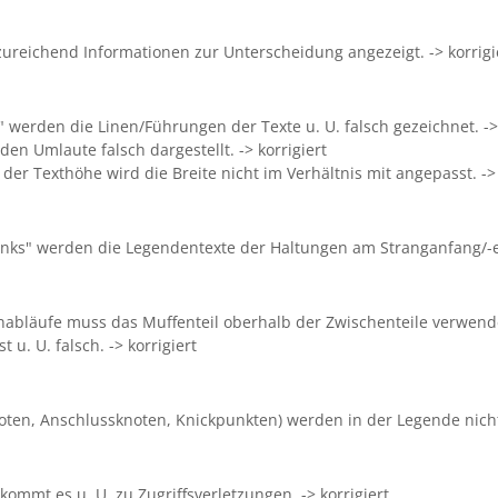
reichend Informationen zur Unterscheidung angezeigt. -> korrigi
" werden die Linen/Führungen der Texte u. U. falsch gezeichnet. -> 
den Umlaute falsch dargestellt. -> korrigiert
er Texthöhe wird die Breite nicht im Verhältnis mit angepasst. -> 
 links" werden die Legendentexte der Haltungen am Stranganfang/-e
nabläufe muss das Muffenteil oberhalb der Zwischenteile verwende
u. U. falsch. -> korrigiert
oten, Anschlussknoten, Knickpunkten) werden in der Legende nicht
ommt es u. U. zu Zugriffsverletzungen. -> korrigiert