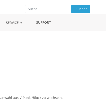
Suchen
Type 2 or more characters for results.
SUPPORT
SERVICE
Auswahl aus V-Punkt/Block zu wechseln.