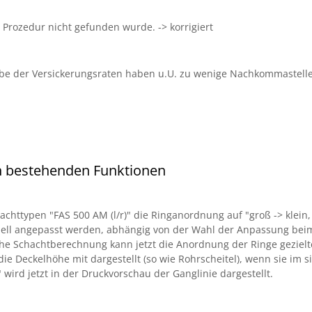
rozedur nicht gefunden wurde. -> korrigiert
e der Versickerungsraten haben u.U. zu wenige Nachkommastellen.
n bestehenden Funktionen
chttypen "FAS 500 AM (l/r)" die Ringanordnung auf "groß -> klein, G
duell angepasst werden, abhängig von der Wahl der Anpassung be
che Schachtberechnung kann jetzt die Anordnung der Ringe gezielt
h die Deckelhöhe mit dargestellt (so wie Rohrscheitel), wenn sie im
" wird jetzt in der Druckvorschau der Ganglinie dargestellt.